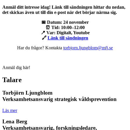
Anmäl ditt intresse idag! Länk till sändningen hittar du nedan,
det skickas även ut till din e-post när det börjar närma sig.
📅
Datum:
24 november
⏰
Tid:
10:00–12:00
📍
Var:
Digitalt, Youtube
🔗
Länk till sändningen
Har du frågor? Kontakta
torbjorn.ljungblom@mfj.se
Anmäl dig här!
Talare
Torbjörn Ljungblom
Verksamhetsansvarig strategisk våldsprevention
Läs mer
Lena Berg
Verksamhetsansvarig, forskningsledare,