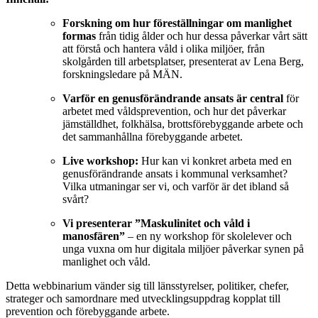
Forskning om hur föreställningar om manlighet
formas
från tidig ålder och hur dessa påverkar vårt sätt
att förstå och hantera våld i olika miljöer, från
skolgården till arbetsplatser, presenterat av Lena Berg,
forskningsledare på MÄN.
Varför en genusförändrande ansats är central
för
arbetet med våldsprevention, och hur det påverkar
jämställdhet, folkhälsa, brottsförebyggande arbete och
det sammanhållna förebyggande arbetet.
Live workshop:
Hur kan vi konkret arbeta med en
genusförändrande ansats i kommunal verksamhet?
Vilka utmaningar ser vi, och varför är det ibland så
svårt?
Vi presenterar ”Maskulinitet och våld i
manosfären”
– en ny workshop för skolelever och
unga vuxna om hur digitala miljöer påverkar synen på
manlighet och våld.
Detta webbinarium vänder sig till länsstyrelser, politiker, chefer,
strateger och samordnare med utvecklingsuppdrag kopplat till
prevention och förebyggande arbete.